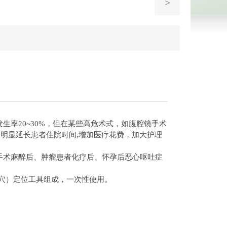
>
生率20~30%，但在某些高危术式，如腹腔镜手术
但会明显延长患者住院时间,增加医疗花费，加大护理
手术麻醉后、肿瘤患者化疗后、怀孕后恶心呕吐症
关穴）定位工具组成，一次性使用。