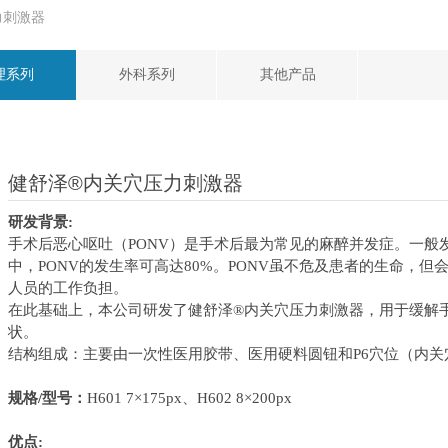
力刺激器
理系列
外科系列
其他产品
健舒泽®内关穴压力刺激器
研发背景:
手术后恶心呕吐（PONV）是手术后最为常见的麻醉并发症。一般发
中，PONV的发生率可高达80%。PONV虽不危及患者的生命，
人员的工作负担。
在此基础上，本公司研发了健舒泽®内关穴压力刺激器，用于缓解
状。
结构组成：主要由一次性医用胶带、医用硬料圆钮和P6穴位（内
规格/型号：
H601 7×175px、H602 8×200px
优点: