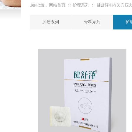
网站首页
护理系列
健舒泽®内关穴压
您的位置：
∷
∷
肿瘤系列
骨科系列
护